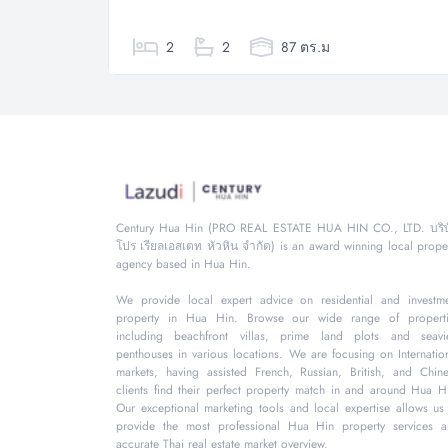
2
2
87 ตร.ม
Century Hua Hin (PRO REAL ESTATE HUA HIN CO., LTD. บริษ
โปร เรียลเอสเตท หัวหิน จำกัด) is an award winning local prope
agency based in Hua Hin.
We provide local expert advice on residential and investm
property in Hua Hin. Browse our wide range of properti
including beachfront villas, prime land plots and seavi
penthouses in various locations. We are focusing on Internatio
markets, having assisted French, Russian, British, and Chin
clients find their perfect property match in and around Hua H
Our exceptional marketing tools and local expertise allows us
provide the most professional Hua Hin property services 
accurate Thai real estate market overview.