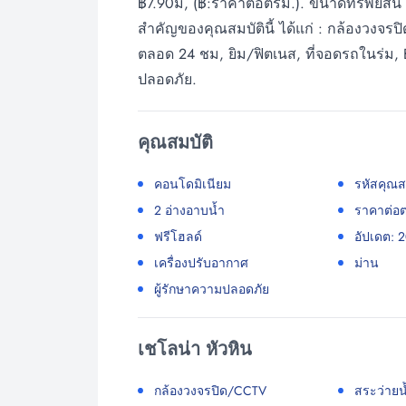
฿7.90ม, (฿:ราคาต่อตรม.). ขนาดทรัพย์สิน 
สำคัญของคุณสมบัตินี้ ได้แก่ : กล้องวงจ
ตลอด 24 ชม, ยิม/ฟิตเนส, ที่จอดรถในร่ม, 
ปลอดภัย.
คุณสมบัติ
คอนโดมิเนียม
รหัสคุณส
2 อ่างอาบน้ำ
ราคาต่อต
ฟรีโฮลด์
อัปเดต: 
เครื่องปรับอากาศ
ม่าน
ผู้รักษาความปลอดภัย
เชโลน่า หัวหิน
กล้องวงจรปิด/CCTV
สระว่ายน